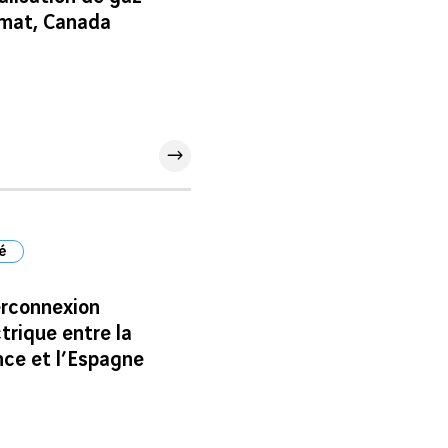
imat, Canada
té
erconnexion
trique entre la
nce et l’Espagne