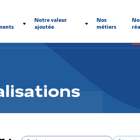
Notre valeur
Nos
No
ments
ajoutée
métiers
réa
santé et la sécurité
Notre maîtrise des projets complexes
environnement
Un parc matériel polyvalent
RSE
Notre agilité logistique
qualité
thique sociale et professionnelle
lisations
 :