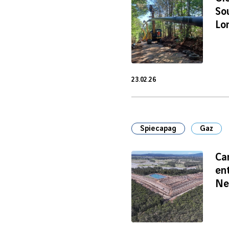
So
Lo
23.02.26
23 Fév 2026
Spiecapag
Gaz
Ca
en
Ne