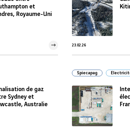
uthampton et
Kit
ndres, Royaume-Uni
23.02.26
23 Fév 2026
Spiecapag
Electrici
nalisation de gaz
Int
tre Sydney et
élec
wcastle, Australie
Fra