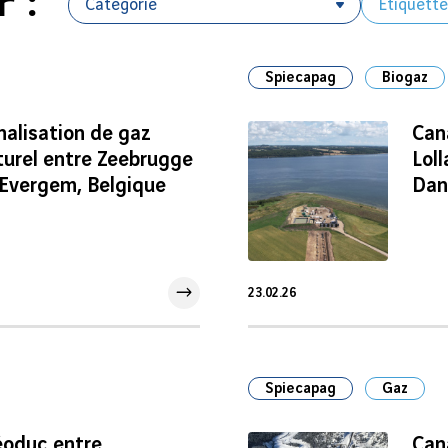
Spiecapag
Biogaz
nalisation de gaz
Can
turel entre Zeebrugge
Loll
 Evergem, Belgique
Dan
23.02.26
23 Fév 2026
Spiecapag
Gaz
éoduc entre
Can