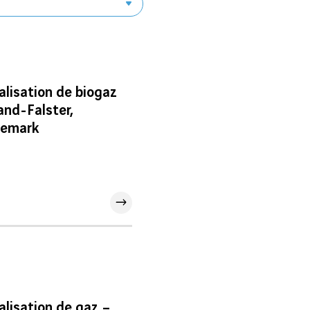
alisation de biogaz
and-Falster,
emark
alisation de gaz –