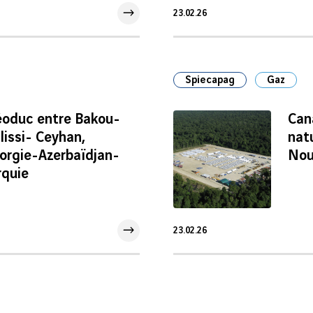
23.02.26
23 Fév 2026
Spiecapag
Gaz
éoduc entre Bakou-
Can
lissi- Ceyhan,
nat
orgie-Azerbaïdjan-
Nou
rquie
23.02.26
23 Fév 2026