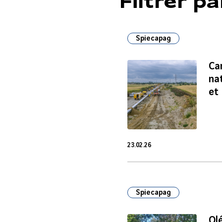
Spiecapag
Ca
na
et
23.02.26
23 Fév 2026
Spiecapag
Ol