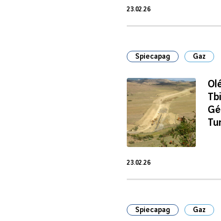
23.02.26
23 Fév 2026
Spiecapag
Gaz
Ol
Tbi
Gé
Tu
23.02.26
23 Fév 2026
Spiecapag
Gaz