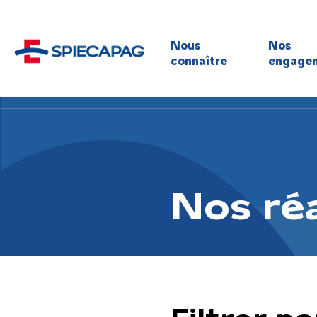
Nous
Nos
connaître
engage
Pour la 
Pour l’
Pour la 
Pour la 
Pour l’é
Nos réa
Filtrer par