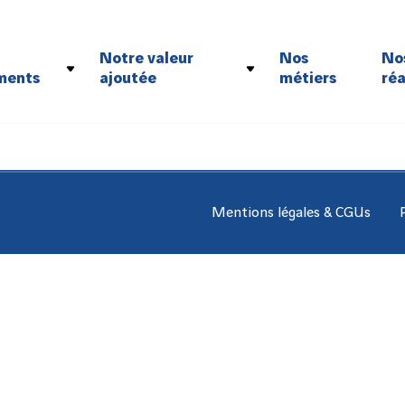
Notre valeur
Nos
No
ments
ajoutée
métiers
réa
santé et la sécurité
Notre maîtrise des projets complexes
environnement
Un parc matériel polyvalent
RSE
Notre agilité logistique
qualité
thique sociale et professionnelle
Mentions légales & CGUs